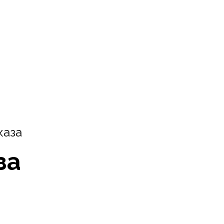
каза
за