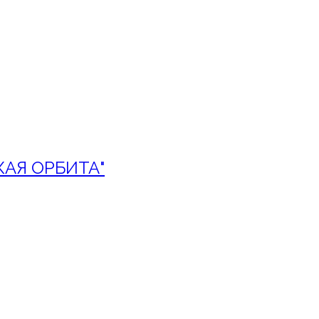
КАЯ ОРБИТА"
жать не менее 8 символов, включая ц
символов