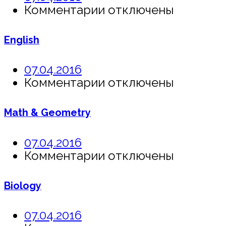
к
Комментарии
отключены
записи
Law
English
07.04.2016
к
Комментарии
отключены
записи
English
Math & Geometry
07.04.2016
к
Комментарии
отключены
записи
Math
Biology
&
Geometry
07.04.2016