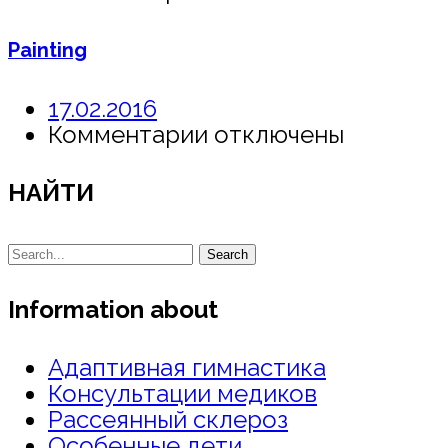
записи
Sport
Painting
17.02.2016
к
Комментарии
отключены
записи
Painting
НАЙТИ
Search
Information about
Адаптивная гимнастика
Консультации медиков
Рассеянный склероз
Особенные дети