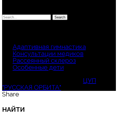
НАЙТИ
Search
Information about
Адаптивная гимнастика
Консультации медиков
Рассеянный склероз
Особенные дети
Copyright © Сайт проекта
ЦУП
"РУССКАЯ ОРБИТА"
Share
НАЙТИ