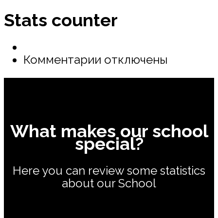
Stats counter
к
Комментарии
отключены
записи
Stats
counter
What makes our school
special?
Here you can review some statistics
about our School