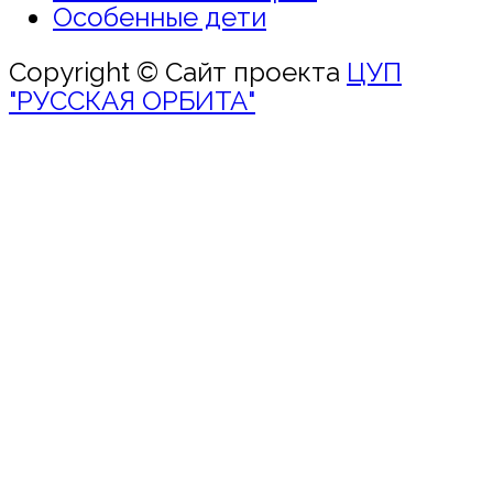
Особенные дети
Copyright © Сайт проекта
ЦУП
"РУССКАЯ ОРБИТА"
Войти
Пароль должен
содержать не менее 8 символов,
включая цифры и буквы, содержать
хотя бы 1 заглавную букву и не
превышать 20 символов
Запомнить меня