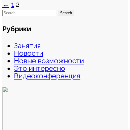
Posts
←
1
2
navigation
Search
Рубрики
Занятия
Новости
Новые возможности
Это интересно
Видеоконференция