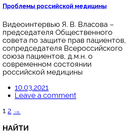
Проблемы российской медицины
Видеоинтервью Я. В. Власова –
председателя Общественного
совета по защите прав пациентов,
сопредседателя Всероссийского
союза пациентов, д.м.н. о
современном состоянии
российской медицины
10.03.2021
Leave a comment
Posts
1
2
→
navigation
НАЙТИ